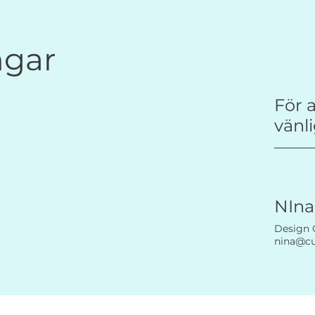
ngar
För 
vänl
NIna
Design 
nina@c