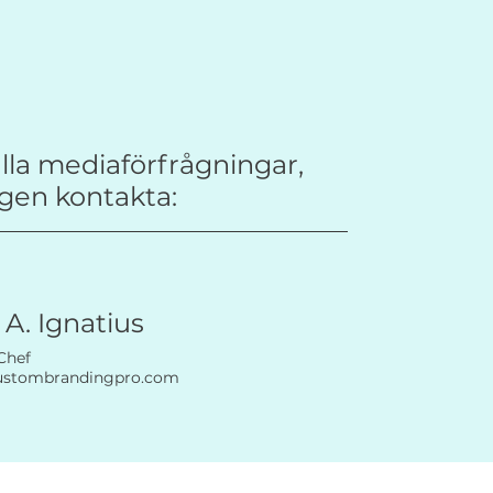
alla mediaförfrågningar,
igen kontakta:
 A. Ignatius
Chef
ustombrandingpro.com