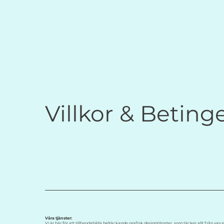
Villkor & Beting
Våra tjänster:
Vi är här för att tillhandahålla heltäckande grafisk designtjänster, som täcker allt från v