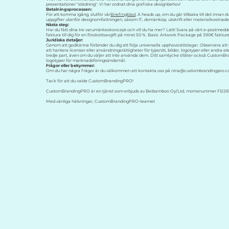
presentationer "städning". Vi har ordnat dina grafiska designbehov!
Betalningsprocessen:
För att komma igång, slutför vår
Briefingblad
. A heads up, om du går tillbaka till det inna
uppgifter utanför designomfattningen, såsom IT, domänköp, utskrift eller materialkostnader, l
Nästa steg:
Har du fått dina tre varumärkeskoncept och vill du ha mer? Lätt! Svara på vårt e-postmedde
faktura till dig för en förskottsavgift på minst 50 %. Basic Artwork Package på 390€ fakturer
Juridiska detaljer:
Genom att godkänna förbinder du dig att följa universella upphovsrättslagar. Observera 
att hantera licenser eller användningsrättigheter för typsnitt, bilder, logotyper eller andra e
tredje part, även om du väljer att inte använda dem. Ditt samtycke tillåter också Custom
logotyper för marknadsföringsändamål.
Frågor eller bekymmer:
Om du har några frågor är du välkommen att kontakta oss på
nina@custombrandingpro.
Tack för att du valde CustomBrandingPRO!
CustomBrandingPRO är en tjänst som erbjuds av Beibamboo Oy/Ltd, momsnummer FI2283358
Med vänliga hälsningar, CustomBrandingPRO-teamet