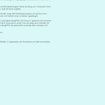
n du slutför betalningen måste du börja om. Dessutom kan
eda till extra avgifter.
lande, ange ditt föredragna paket, så skickar vi en
as i sin helhet innan vi startar uppdraget.
att CustomBrandingPRO och Nina A. Ignatius inte kommer
lement. Dessutom, avstå från att sälja våra mönster till
BrandingPRO att potentiellt använda dina mönster och
com
.
0. Vi uppskattar din förståelse och ditt samarbete.