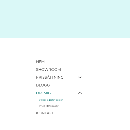
HEM
SHOWROOM
PRISSÄTTNING
BLOGG
OM MIG
Villkor & Betingelser
Integritetspolicy
KONTAKT