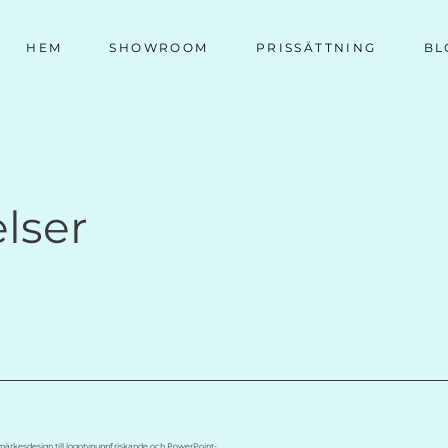
HEM
SHOWROOM
PRISSÄTTNING
BL
elser
arumärkesdesign till logotypuppfriskande och PowerPoint-